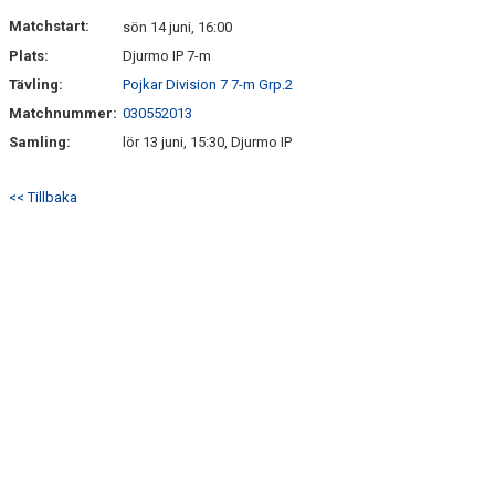
BILDGALLERI
Matchstart:
sön 14 juni, 16:00
Plats:
Djurmo IP 7-m
BLI MEDLEM!
Tävling:
Pojkar Division 7 7-m Grp.2
Matchnummer:
030552013
Samling:
lör 13 juni, 15:30, Djurmo IP
<< Tillbaka