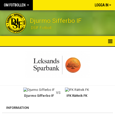
OM FOTBOLLEN
LOGGA IN
Djurmo Sifferbo IF
DSIF Fotboll
OM FOTBOLLEN
NYHETER
VÅRA LAG
KALENDER
vs
Djurmo Sifferbo IF
IFK Rättvik FK
MATCHER
LEDARE OCH KONTAKT
INFORMATION