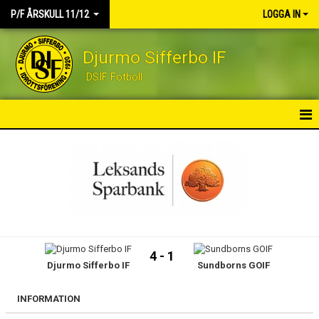
P/F ÅRSKULL 11/12
LOGGA IN
Djurmo Sifferbo IF
DSIF Fotboll
HEM
NYHETER
KALENDER
MATCHER
4 - 1
Djurmo Sifferbo IF
Sundborns GOIF
TRUPPEN
KONTAKT
INFORMATION