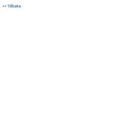
DOKUMENT
<< Tillbaka
KONTAKT