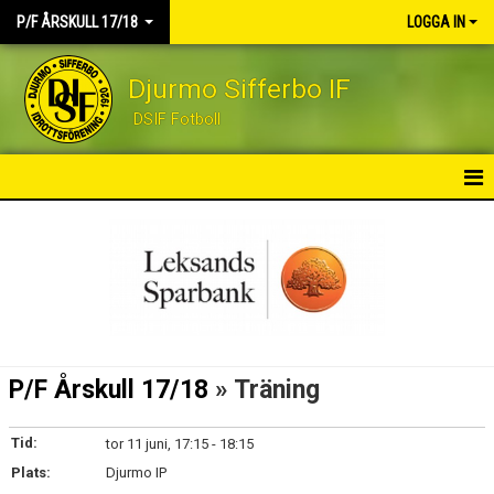
P/F ÅRSKULL 17/18
LOGGA IN
Djurmo Sifferbo IF
DSIF Fotboll
HEM
NYHETER
KALENDER
MATCHER
P/F Årskull 17/18
» Träning
TRUPPEN
Tid:
tor 11 juni, 17:15 - 18:15
BILDGALLERI
Plats:
Djurmo IP