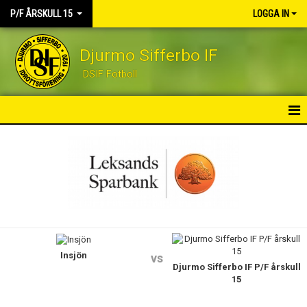
P/F ÅRSKULL 15
LOGGA IN
Djurmo Sifferbo IF
DSIF Fotboll
HEM
NYHETER
KALENDER
MATCHER
Insjön
TRUPPEN
vs
Djurmo Sifferbo IF P/F årskull
15
KONTAKT