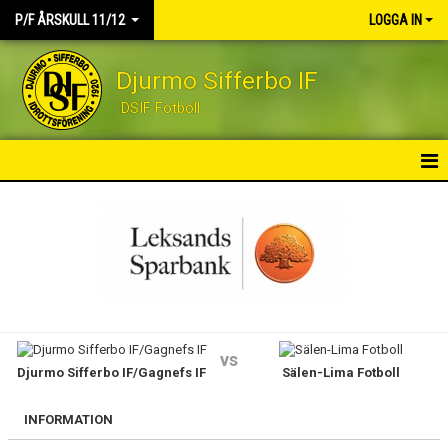
P/F ÅRSKULL 11/12
LOGGA IN
Djurmo Sifferbo IF
DSIF Fotboll
HEM
NYHETER
KALENDER
MATCHER
vs
Djurmo Sifferbo IF/Gagnefs IF
Sälen-Lima Fotboll
TRUPPEN
KONTAKT
INFORMATION