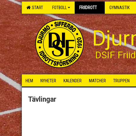
START
FOTBOLL
FRIIDROTT
GYMNASTIK
Djur
DSIF Friid
HEM
NYHETER
KALENDER
MATCHER
TRUPPEN
Tävlingar