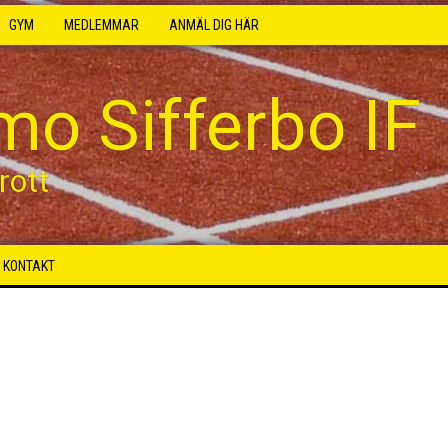
GYM
MEDLEMMAR
ANMÄL DIG HÄR
mo Sifferbo IF
rott
KONTAKT