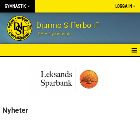
GYMNASTIK
LOGGA IN
Djurmo Sifferbo IF
DSIF Gymnastik
OM GYMNASTIKEN
NYHETER
MER OM VÅRA PASS
KALENDER
Nyheter
KONTAKT