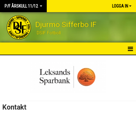
P/F ÅRSKULL 11/12
LOGGA IN
Djurmo Sifferbo IF
DSIF Fotboll
HEM
NYHETER
KALENDER
MATCHER
Kontakt
TRUPPEN
KONTAKT