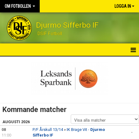
OM FOTBOLLEN
LOGGA IN
Djurmo Sifferbo IF
DSIF Fotboll
OM FOTBOLLEN
NYHETER
VÅRA LAG
KALENDER
Kommande matcher
MATCHER
AUGUSTI 2026
08
LEDARE OCH KONTAKT
P/F Årskull 13/14
»
IK Brage Vit -
Djurmo
-
11:00
Sifferbo IF