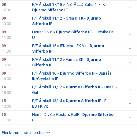
BILDGALLERI
08
P/F Årskull 17/18
»
INSTÄLLD Säter 1 IF IK -
-
12:30
Djurmo Sifferbo IF
BLI MEDLEM!
09
P/F Årskull 11/12
»
Orsa IF FK -
Djurmo
-
10:00
Sifferbo IF
09
Herrar Div 6
»
Djurmo Sifferbo IF
- Ludvika FK
-
11:00
U
09
P/F Årskull 15
»
IFK Mora FK Vit -
Djurmo
-
11:30
Sifferbo IF
09
P/F Årskull 11/12
»
Färnäs SK -
Djurmo
-
13:00
Sifferbo IF
09
P/F Årskull 16
»
Djurmo Sifferbo IF
- Bjursås
-
16:00
IK/Grycksbo IF
14
P/F Årskull 11/12
»
Djurmo Sifferbo IF
- Öna SK
-
18:00
Gul
15
P/F Årskull 13/14
»
Djurmo Sifferbo IF
- Falu
-
10:00
BS FK Vit
15
Herrar Div 6
»
Gustafs GoIF -
Djurmo Sifferbo
-
11:00
IF
Fler kommande matcher >>