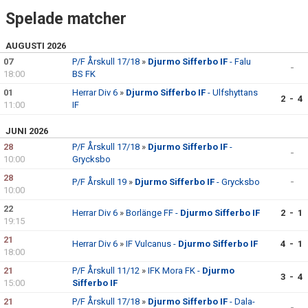
Spelade matcher
AUGUSTI 2026
07
P/F Årskull 17/18
»
Djurmo Sifferbo IF
- Falu
-
18:00
BS FK
01
Herrar Div 6
»
Djurmo Sifferbo IF
- Ulfshyttans
2 - 4
11:00
IF
JUNI 2026
28
P/F Årskull 17/18
»
Djurmo Sifferbo IF
-
-
10:00
Grycksbo
28
P/F Årskull 19
»
Djurmo Sifferbo IF
- Grycksbo
-
10:00
22
Herrar Div 6
»
Borlänge FF -
Djurmo Sifferbo IF
2 - 1
19:15
21
Herrar Div 6
»
IF Vulcanus -
Djurmo Sifferbo IF
4 - 1
18:00
21
P/F Årskull 11/12
»
IFK Mora FK -
Djurmo
3 - 4
15:00
Sifferbo IF
21
P/F Årskull 17/18
»
Djurmo Sifferbo IF
- Dala-
-