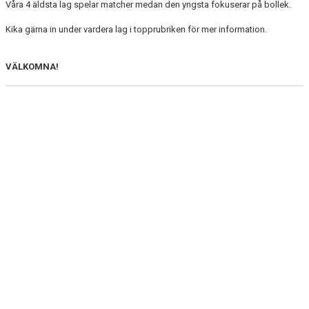
Våra 4 äldsta lag spelar matcher medan den yngsta fokuserar på bollek.
P/F 15
Kika gärna in under vardera lag i topprubriken för mer information.
P/F 16/17
VÄLKOMNA!
P/F 18/19
KALENDER
MATCHER
LEDARE OCH KONTAKT
BILDGALLERI
BLI MEDLEM!