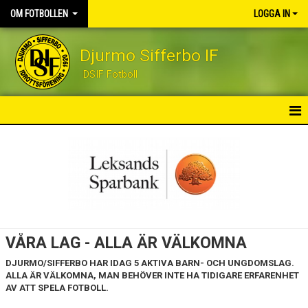
OM FOTBOLLEN
LOGGA IN
Djurmo Sifferbo IF
DSIF Fotboll
OM FOTBOLLEN
NYHETER
VÅRA LAG
HERRAR DIV 6
VÅRA LAG - ALLA ÄR VÄLKOMNA
P/F 11/12
DJURMO/SIFFERBO HAR IDAG 5 AKTIVA BARN- OCH UNGDOMSLAG.
ALLA ÄR VÄLKOMNA, MAN BEHÖVER INTE HA TIDIGARE ERFARENHET
P/F 13/14
AV ATT SPELA FOTBOLL.