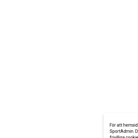
För att hemsid
SportAdmin. De
frivilliga cooki