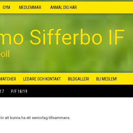
GYM
MEDLEMMAR
ANMÄL DIG HÄR
mo Sifferbo IF
oll
MATCHER
LEDARE OCH KONTAKT
BILDGALLERI
BLI MEDLEM!
/17
P/F 18/19
ör att kunna ha ett seniorlag tillsammans.