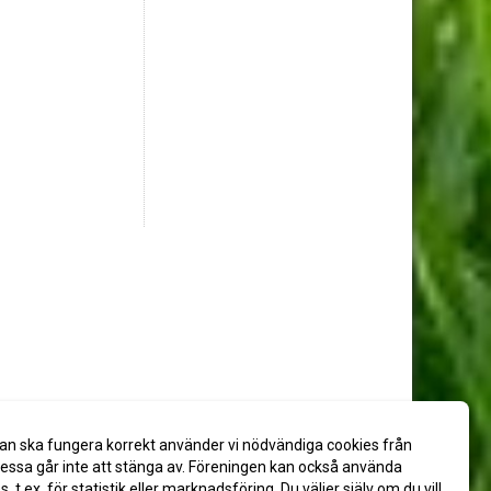
an ska fungera korrekt använder vi nödvändiga cookies från
ssa går inte att stänga av. Föreningen kan också använda
es, t.ex. för statistik eller marknadsföring. Du väljer själv om du vill