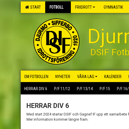
START
FOTBOLL
FRIIDROTT
GYMNASTIK
Djur
DSIF Fotb
OM FOTBOLLEN
NYHETER
VÅRA LAG
KALENDER
HERRAR DIV 6
P/F 11/12
P/F 13/14
P/F 15
P/F 16
HERRAR DIV 6
Med start 2024 startar DSIF och Gagnef IF upp ett samarbete f
Mer information kommer längre fram.